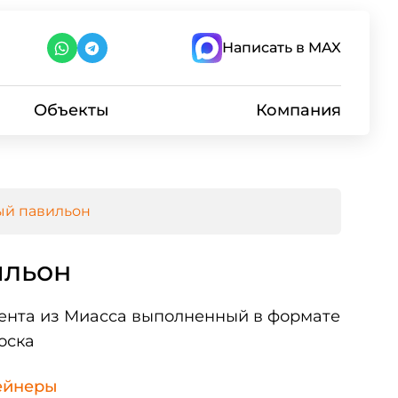
Написать в MAX
Объекты
Компания
ый павильон
ильон
иента из Миасса выполненный в формате
оска
ейнеры