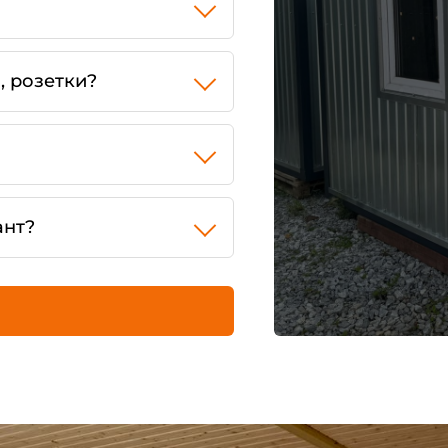
, розетки?
ант?