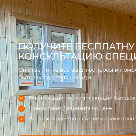
ПОЛУЧИТЕ БЕСПЛАТН
КОНСУЛЬТАЦИЮ СПЕЦ
Он ответит на все Ваши вопросы и пом
бытовку под ваши нужды
Рекомендации по комплектации бытовок 
Предоставит 3 варианта по цене
Расскажет все про наличие и сроки прои