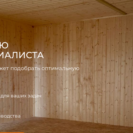
УЮ
ИАЛИСТА
ожет подобрать оптимальную
для ваших задач
зводства