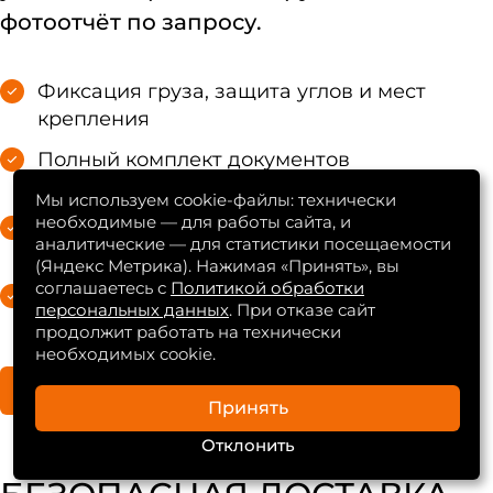
фотоотчёт по запросу.
Фиксация груза, защита углов и мест
крепления
Полный комплект документов
(накладные, акты)
Мы используем cookie-файлы: технически
необходимые — для работы сайта, и
Согласование окна прибытия и контакт
аналитические — для статистики посещаемости
с водителем
(Яндекс Метрика). Нажимая «Принять», вы
соглашаетесь с
Политикой обработки
Поддержка менеджера до завершения
персональных данных
. При отказе сайт
работ
продолжит работать на технически
необходимых cookie.
Рассчитать доставку
Принять
Отклонить