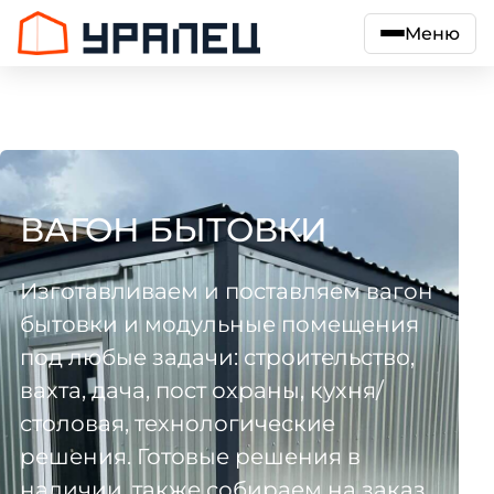
Меню
ВАГОН БЫТОВКИ
Изготавливаем и поставляем вагон
бытовки и модульные помещения
под любые задачи: строительство,
вахта, дача, пост охраны, кухня/
столовая, технологические
решения. Готовые решения в
наличии, также собираем на заказ